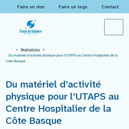
Faire un don
Faire un legs
Contact
Qui sommes-nous ?
>
Réalisations
>
Du matériel d’activité physique pour l’UTAPS au Centre Hospitalier de la
Côte Basque
Actualités
Du matériel d’activité
Projets à financer
physique pour l’UTAPS au
Nos réalisations
Centre Hospitalier de la
Côte Basque
Mécènes