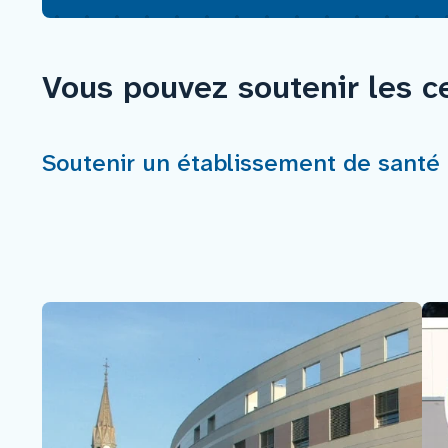
Mécènes
Vous pouvez soutenir les ce
Faire un don
Soutenir un établissement de santé
Faire un legs
Contact