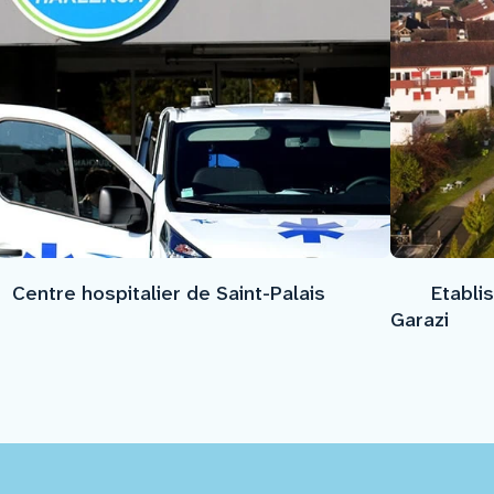
Centre hospitalier de Saint-Palais
Etabli
Garazi