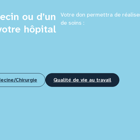
ecin ou d’un
Votre don permettra de réaliser
de soins :
otre hôpital
ecine/Chirurgie
Qualité de vie au travail