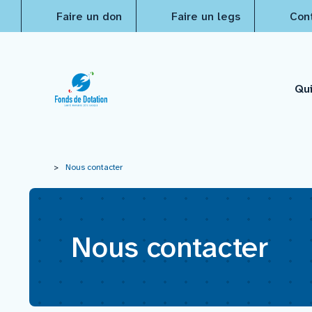
Faire un don
Faire un legs
Con
Qu
Qui sommes-nous ?
>
Nous contacter
Actualités
Nous contacter
Projets à financer
Nos réalisations