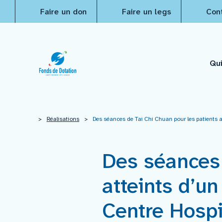
Faire un don
Faire un legs
Con
Qu
Qui sommes-nous ?
>
Réalisations
>
Des séances de Tai Chi Chuan pour les patients 
Actualités
Des séances 
atteints d’u
Projets à financer
Centre Hospi
Nos réalisations