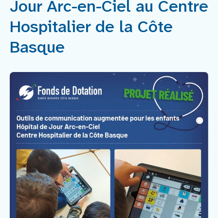
Jour Arc-en-Ciel au Centre
Faire un don
Hospitalier de la Côte
Basque
Faire un legs
Contact