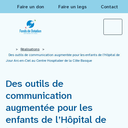
Faire un don
Faire un legs
Contact
Qui sommes-nous ?
>
Réalisations
>
Des outils de communication augmentée pour les enfants de l’Hôpital de
Jour Arc-en-Ciel au Centre Hospitalier de la Côte Basque
Actualités
Des outils de
Projets à financer
communication
Nos réalisations
augmentée pour les
enfants de l’Hôpital de
Mécènes