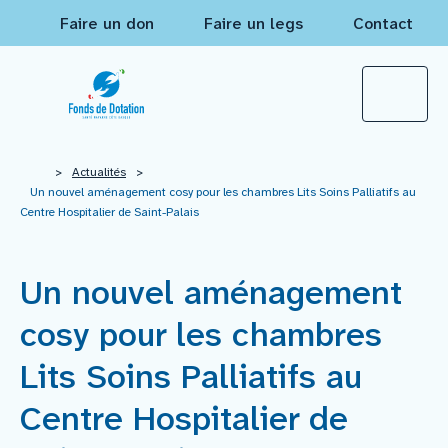
Faire un don
Faire un legs
Contact
Qui sommes-nous ?
>
Actualités
>
Un nouvel aménagement cosy pour les chambres Lits Soins Palliatifs au
Centre Hospitalier de Saint-Palais
Actualités
Un nouvel aménagement
Projets à financer
cosy pour les chambres
Nos réalisations
Lits Soins Palliatifs au
Centre Hospitalier de
Mécènes