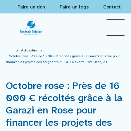
Faire un don
Faire un legs
Contact
Qui sommes-nous ?
>
Actualités
>
Octobre rose : Près de 16 000 € récoltés grâce à la Garazi en Rose pour
financer les projets des soignants du GHT Navarre Côte Basque !
Actualités
Octobre rose : Près de 16
Projets à financer
000 € récoltés grâce à la
Nos réalisations
Garazi en Rose pour
financer les projets des
Mécènes