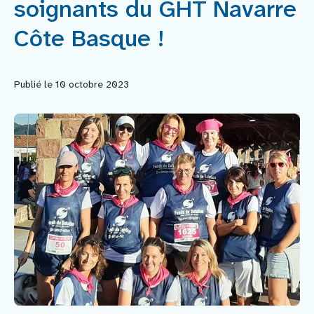
soignants du GHT Navarre
Faire un don
Côte Basque !
Faire un legs
Publié le 10 octobre 2023
Contact