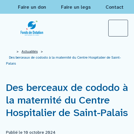
Faire un don
Faire un legs
Contact
Qui sommes-nous ?
>
Actualités
>
Des berceaux de cododo à la maternité du Centre Hospitalier de Saint-
Palais
Actualités
Des berceaux de cododo à
Projets à financer
la maternité du Centre
Nos réalisations
Hospitalier de Saint-Palais
Mécènes
Publié le 10 octobre 2024