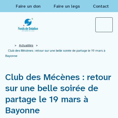
Faire un don
Faire un legs
Contact
Qui sommes-nous ?
>
Actualités
>
Club des Mécènes : retour sur une belle soirée de partage le 19 mars à
Bayonne
Actualités
Club des Mécènes : retour
Projets à financer
sur une belle soirée de
Nos réalisations
partage le 19 mars à
Bayonne
Mécènes