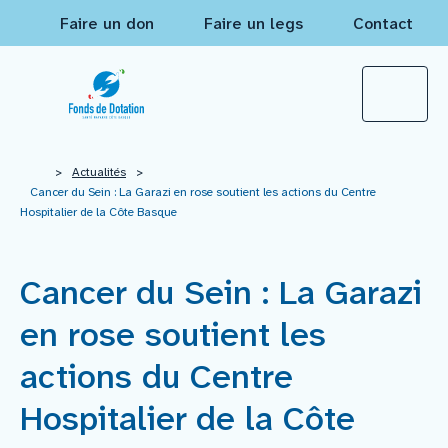
Faire un don
Faire un legs
Contact
Qui sommes-nous ?
>
Actualités
>
Cancer du Sein : La Garazi en rose soutient les actions du Centre
Hospitalier de la Côte Basque
Actualités
Cancer du Sein : La Garazi
Projets à financer
en rose soutient les
Nos réalisations
actions du Centre
Hospitalier de la Côte
Mécènes