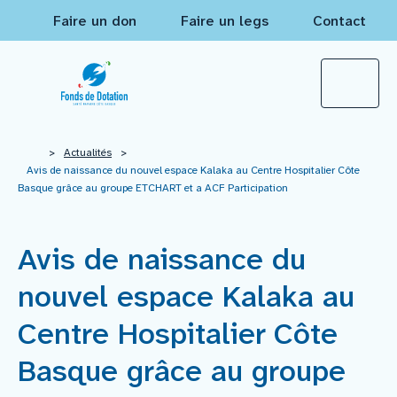
Faire un don
Faire un legs
Contact
Qui sommes-nous ?
>
Actualités
>
Avis de naissance du nouvel espace Kalaka au Centre Hospitalier Côte
Basque grâce au groupe ETCHART et a ACF Participation
Actualités
Avis de naissance du
Projets à financer
nouvel espace Kalaka au
Nos réalisations
Centre Hospitalier Côte
Basque grâce au groupe
Mécènes