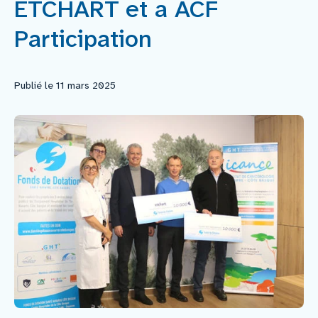
ETCHART et a ACF
Faire un don
Participation
Faire un legs
Publié le 11 mars 2025
Contact