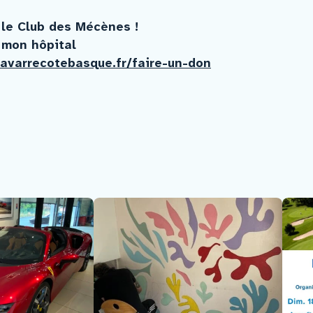
 le Club des Mécènes !
s mon hôpital
avarrecotebasque.fr/faire-un-don