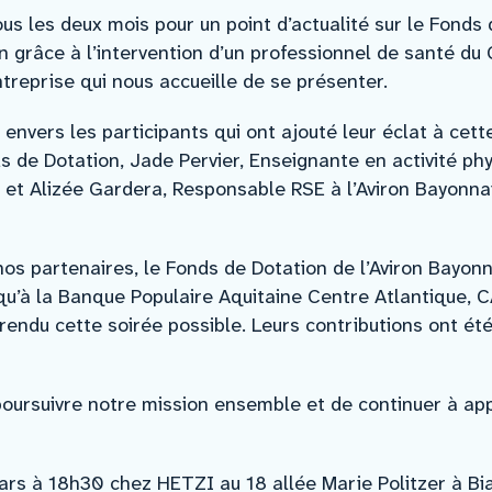
tous les deux mois pour un point d’actualité sur le Fonds 
n grâce à l’intervention d’un professionnel de santé d
entreprise qui nous accueille de se présenter.
vers les participants qui ont ajouté leur éclat à cett
 de Dotation, Jade Pervier, Enseignante en activité p
 et Alizée Gardera, Responsable RSE à l’Aviron Bayonnai
s partenaires, le Fonds de Dotation de l’Aviron Bayonn
i qu’à la Banque Populaire Aquitaine Centre Atlantique,
 rendu cette soirée possible. Leurs contributions ont été
ursuivre notre mission ensemble et de continuer à app
rs à 18h30 chez HETZI au 18 allée Marie Politzer à Bia