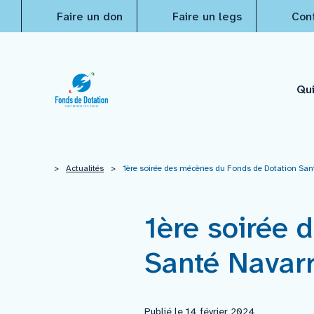
Faire un don
Faire un legs
Con
Qu
Qui sommes-nous ?
>
Actualités
>
1ère soirée des mécènes du Fonds de Dotation San
Actualités
1ère soirée 
Santé Navar
Projets à financer
Nos réalisations
Publié le 14 février 2024